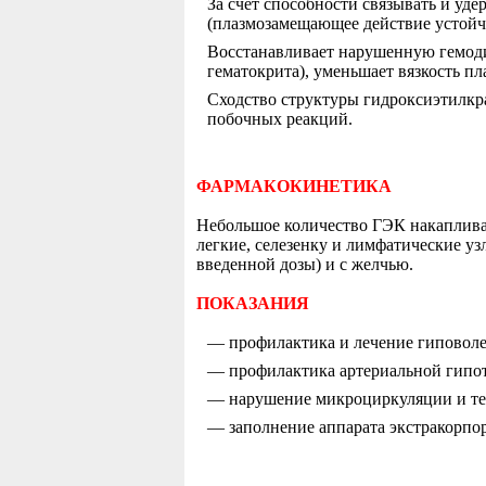
За счет способности связывать и уд
(плазмозамещающее действие устойчив
Восстанавливает нарушенную гемоди
гематокрита), уменьшает вязкость п
Сходство структуры гидроксиэтилкра
побочных реакций.
ФАРМАКОКИНЕТИКА
Небольшое количество ГЭК накапливае
легкие, селезенку и лимфатические узл
введенной дозы) и с желчью.
ПОКАЗАНИЯ
— профилактика и лечение гиповолем
— профилактика артериальной гипот
— нарушение микроциркуляции и тер
— заполнение аппарата экстракорпо