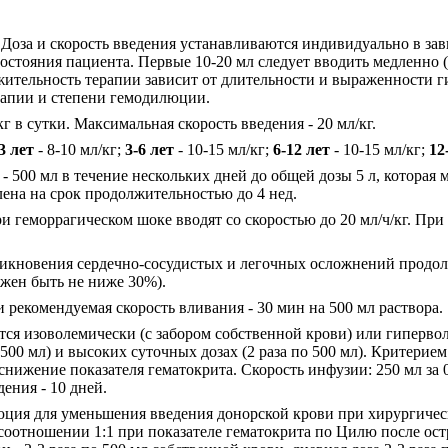
 Доза и скорость введения устанавливаются индивидуально в за
стояния пациента. Первые 10-20 мл следует вводить медленно 
ительность терапии зависит от длительности и выраженности 
рапии и степени гемодилюции.
г в сутки. Максимальная скорость введения - 20 мл/кг.
3 лет
- 8-10 мл/кг;
3-6 лет
- 10-15 мл/кг;
6-12 лет
- 10-15 мл/кг;
12
- 500 мл в течение нескольких дней до общей дозы 5 л, которая
ена на срок продолжительностью до 4 нед.
ри геморрагическом шоке вводят со скоростью до 20 мл/ч/кг. Пр
никновения сердечно-сосудистых и легочных осложнений продо
лжен быть не ниже 30%).
 рекомендуемая скорость вливания - 30 мин на 500 мл раствора.
ся изоволемически (с забором собственной крови) или гипервол
(500 мл) и высоких суточных дозах (2 раза по 500 мл). Критери
ижение показателя гематокрита. Скорость инфузии: 250 мл за 0.5-
дения - 10 дней.
ция для уменьшения введения донорской крови при хирургичес
 соотношении 1:1 при показателе гематокрита по Цилю после ос