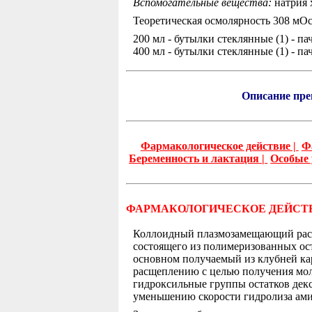
Вспомогательные вещества:
натрия х
Теоретическая осмолярность 308 мОс
200 мл - бутылки стеклянные (1) - п
400 мл - бутылки стеклянные (1) - п
Описание пре
Фармакологическое действие |
Ф
Беременность и лактация |
Особые 
ФАРМАКОЛОГИЧЕСКОЕ ДЕЙСТ
Коллоидный плазмозамещающий раств
состоящего из полимеризованных ос
основном получаемый из клубней кар
расщеплению с целью получения мол
гидроксильные группы остатков дек
уменьшению скорости гидролиза ами