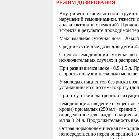
РЕЖИМ ДОЗИРОВАНИЯ
Внутривенно капельно или струйно.
нарушений гемодинамики, тяжести со
анафилактоидных реакций). Продолж
эффекта в результате проводимой те
Максимальная суточная доза - 20 мл/к
Средние суточные дозы
для детей 2-
С целью гемодилюции суточная доза 
исключительных случаях и распредел
При развившемся шоке - 0.5-1.5 л. П
скорость инфузии несколько меньше.
У молодых пациентов без риска воз
устанавливается по гематокриту (до
При отсутствии экстренной ситуации
Гемодилюция: введение осуществляет
крови) при малых (250 мл), средних 
определенное для каждого пациента сн
мл за 8-24 ч. Продолжительность вве
Острая нормоволемическая гемодилю
непосредственно перед операцией в