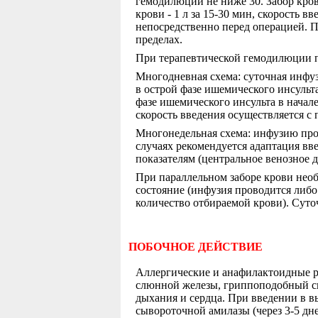
гемодилюции не ниже 30. Забор крови 
крови - 1 л за 15-30 мин, скорость 
непосредственно перед операцией. 
пределах.
При терапевтической гемодилюции 
Многодневная схема: суточная инфузи
в острой фазе ишемического инсульта 
фазе ишемического инсульта в начал
скорость введения осуществляется с
Многонедельная схема: инфузию прово
случаях рекомендуется адаптация в
показателям (центральное венозное дав
При параллельном заборе крови необ
состояние (инфузия проводится либо
количество отбираемой крови). Суто
ПОБОЧНОЕ ДЕЙСТВИЕ
Аллергические и анафилактоидные р
слюнной железы, гриппоподобный син
дыхания и сердца. При введении в 
сывороточной амилазы (через 3-5 дн