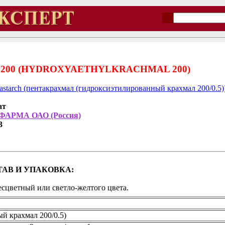
00 (HYDROXYAETHYLKRACHMAL 200)
tastarch (пентакрахмал (гидроксиэтилированный крахмал 200/0.5)
ат
ФАРМА ОАО (Россия)
3
АВ И УПАКОВКА:
сцветный или светло-желтого цвета.
й крахмал 200/0.5)