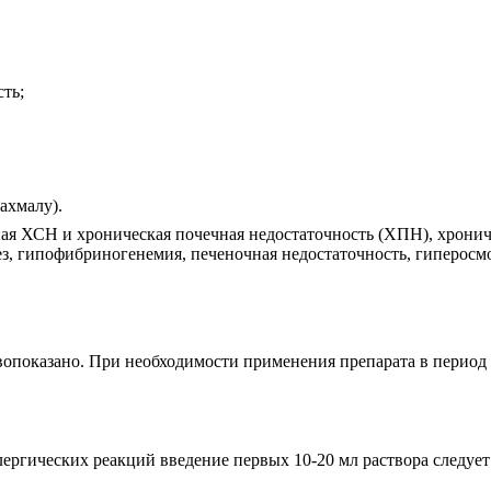
ть;
;
рахмалу).
я ХСН и хроническая почечная недостаточность (ХПН), хрониче
з, гипофибриногенемия, печеночная недостаточность, гиперосм
показано. При необходимости применения препарата в период 
лергических реакций введение первых 10-20 мл раствора следует