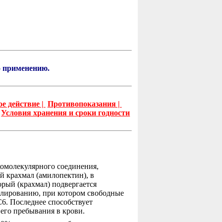
о применению.
е действие |
Противопоказания |
Условия хранения и сроки годности
омолекулярного соединения,
 крахмал (амилопектин), в
орый (крахмал) подвергается
илированию, при котором свободные
6. Последнее способствует
его пребывания в крови.