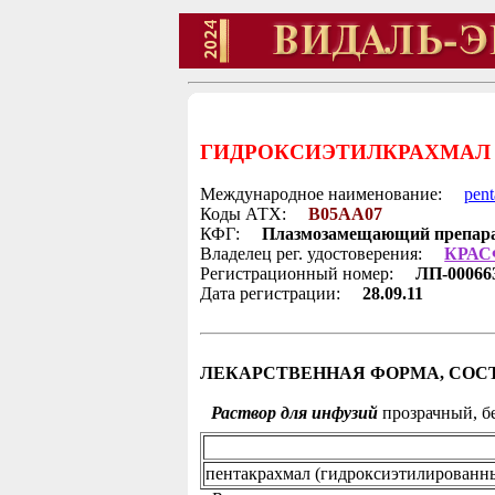
ГИДРОКСИЭТИЛКРАХМАЛ 2
Международное наименование:
pen
Коды АТХ:
B05AA07
КФГ:
Плазмозамещающий препар
Владелец рег. удостоверения:
КРАС
Регистрационный номер:
ЛП-00066
Дата регистрации:
28.09.11
ЛЕКАРСТВЕННАЯ ФОРМА, СОСТ
Раствор для инфузий
прозрачный, бе
пентакрахмал (гидроксиэтилированны