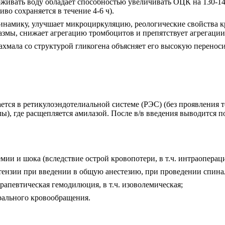
ерживать воду обладает способностью увеличивать ОЦК на 130-1
о сохраняется в течение 4-6 ч).
намику, улучшает микроциркуляцию, реологические свойства кр
лазмы, снижает агрегацию тромбоцитов и препятствует агрегации
хмала со структурой гликогена объясняет его высокую переноси
тся в ретикулоэндотелиальной системе (РЭС) (без проявления т
ы), где расщепляется амилазой. После в/в введения выводится по
ии и шока (вследствие острой кровопотери, в т.ч. интраопераци
ензии при введении в общую анестезию, при проведении спинал
апевтическая гемодилюция, в т.ч. изоволемическая;
рального кровообращения.