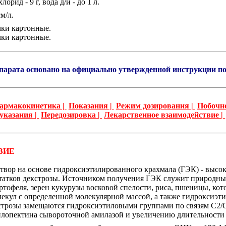
лорид - 9 г, вода д/и - до 1 л.
м/л.
ачки картонные.
ачки картонные.
парата основано на официально утвержденной инструкции п
армакокинетика |
Показания |
Режим дозирования |
Побочно
указания |
Передозировка |
Лекарственное взаимодействие |
ВИЕ
ор на основе гидроксиэтилированного крахмала (ГЭК) - высок
татков декстрозы. Источником получения ГЭК служит природный
тофеля, зерен кукурузы восковой спелости, риса, пшеницы, кот
екул с определенной молекулярной массой, а также гидроксиэт
строзы замещаются гидроксиэтиловыми группами по связям С2/С
лопектина сывороточной амилазой и увеличению длительности 