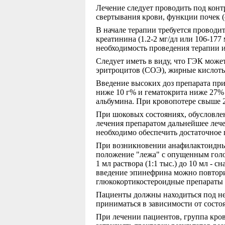
Лечение следует проводить под конт
свертывания крови, функции почек (
В начале терапии требуется проводи
креатинина (1.2-2 мг/дл или 106-17
необходимость проведения терапии и
Следует иметь в виду, что ГЭК может
эритроцитов (СОЭ), жирные кислоты,
Введение высоких доз препарата пр
ниже 10 г% и гематокрита ниже 27% 
альбумина. При кровопотере свыше 
При шоковых состояниях, обусловлен
лечения препаратом дальнейшее лече
необходимо обеспечить достаточное 
При возникновении анафилактоидных
положение "лежа" с опущенным голо
1 мл раствора (1:1 тыс.) до 10 мл - 
введение эпинефрина можно повторит
глюкокортикостероидные препараты (
Пациенты должны находиться под н
приниматься в зависимости от состо
При лечении пациентов, группа кров