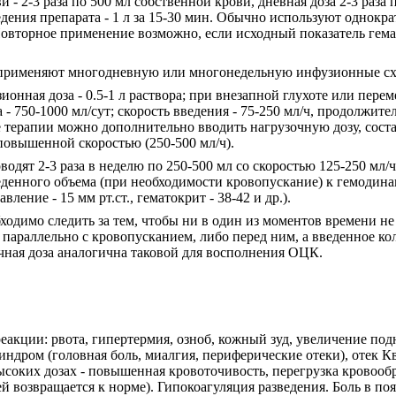
- 2-3 раза по 500 мл собственной крови, дневная доза 2-3 раза п
введения препарата - 1 л за 15-30 мин. Обычно используют однокр
Повторное применение возможно, если исходный показатель гем
применяют многодневную или многонедельную инфузионные с
онная доза - 0.5-1 л раствора; при внезапной глухоте или перем
- 750-1000 мл/сут; скорость введения - 75-250 мл/ч, продолжител
е терапии можно дополнительно вводить нагрузочную дозу, сост
 повышенной скоростью (250-500 мл/ч).
дят 2-3 раза в неделю по 250-500 мл со скоростью 125-250 мл/ч
веденного объема (при необходимости кровопускание) к гемодин
ление - 15 мм рт.ст., гематокрит - 38-42 и др.).
ходимо следить за тем, чтобы ни в один из моментов времени н
 параллельно с кровопусканием, либо перед ним, а введенное ко
чная доза аналогична таковой для восполнения ОЦК.
еакции: рвота, гипертермия, озноб, кожный зуд, увеличение п
дром (головная боль, миалгия, периферические отеки), отек Кви
высоких дозах - повышенная кровоточивость, перегрузка крово
ей возвращается к норме). Гипокоагуляция разведения. Боль в п