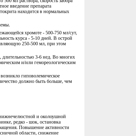
о 500 мл раствора, скорость забора
атное введение препарата
атокрита находится в нормальных
хемы.
ежающейся хромоте - 500-750 мл/сут,
ьность курса - 5-10 дней. В острой
авляющую 250-500 мл, при этом
, длительностью 3-6 нед. Во многих
амическим и/или гемореологическим
е возникло гиповолемическое
личество должно быть больше, чем
однижнечелюстной и околоушной
нке, редко - шок, остановка
обращения. Повышение активности
оясничной области, снижение