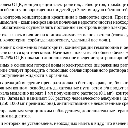
ролем ОЦК, концентрации электролитов, лейкоцитов, тромбоцит
особенно у новорожденных и детей до 3 лет ввиду особенностей 
ть контроль концентрации креатинина в сыворотке крови. При 
7 мкмоль/л - компенсированная почечная недостаточность) необх
 обязательно осуществлять постоянный контроль водно-электрол
 оказывать влияние на клинико-химические показатели (глюкозу,
 холестерин, сорбитдегидрогеназу, удельный вес мочи).
иводит к снижению гематокрита, концентрации гемоглобина и бе
считаются критическими. Начиная с показателей общего белка ме
20-25% ОЦК показано дополнительное введение эритроцитарной
ных в основном потерей воды и электролитов (выраженная рвота
ние следует проводить с помощью сбалансированного раствора 
поступление жидкости в организм.
 реакций введение препарата должно быть прекращено, больно
вным концом, освободить дыхательные пути; затем в/в вводят э
сначала медленно вводят 1 мл полученного раствора (0.1 мг), конт
ь. Затем в/в назначают 5% раствор человеческого альбумина (
250-1000 мг преднизолона), антигистаминные лекаственные сре
епрерывным медицинским наблюдением, дополнительные терап
яния пациентов.
и которых не установлена, необходимо иметь в виду, что введ