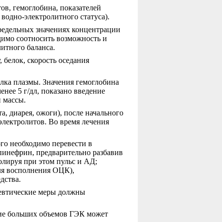
ов, гемоглобина, показателей
водно-электролитного статуса).
предельных значениях концентрации
одимо соотносить возможность и
итного баланса.
 белок, скорость оседания
лка плазмы. Значения гемоглобина
нее 5 г/дл, показано введение
 массы.
, диарея, ожоги), после начального
электролитов. Во время лечения
го необходимо перевести в
пинефрин, предварительно разбавив
ролируя при этом пульс и АД;
для восполнения ОЦК),
дства.
евтические меры должны
ение больших объемов ГЭК может