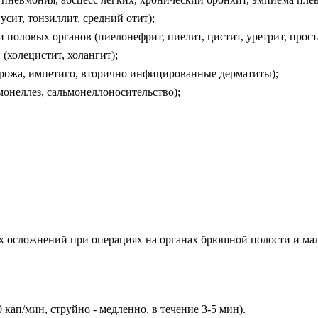
сит, тонзиллит, средний отит);
оловых органов (пиелонефрит, пиелит, цистит, уретрит, проста
холецистит, холангит);
рожа, импетиго, вторично инфицированные дерматиты);
онеллез, сальмонеллоносительство);
осложнений при операциях на органах брюшной полости и мало
0 кап/мин, струйно - медленно, в течение 3-5 мин).