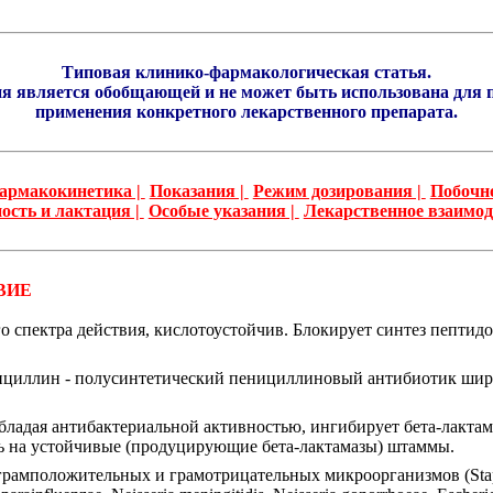
Типовая клинико-фармакологическая статья.
я является обобщающей и не может быть использована для 
применения конкретного лекарственного препарата.
армакокинетика |
Показания |
Режим дозирования |
Побочно
ость и лактация |
Особые указания |
Лекарственное взаимод
ВИЕ
 спектра действия, кислотоустойчив. Блокирует синтез пептидо
циллин - полусинтетический пенициллиновый антибиотик широ
обладая антибактериальной активностью, ингибирует бета-лактам
ть на устойчивые (продуцирующие бета-лактамазы) штаммы.
амположительных и грамотрицательных микроорганизмов (Staphyl