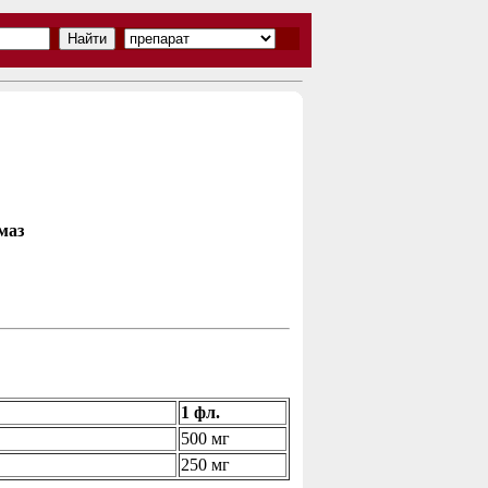
маз
1 фл.
500 мг
250 мг