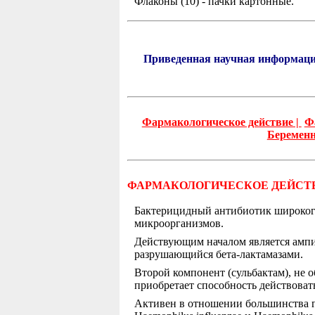
Флаконы (10) - пачки картонные.
Приведенная научная информаци
Фармакологическое действие |
Ф
Беременн
ФАРМАКОЛОГИЧЕСКОЕ ДЕЙСТ
Бактерицидный антибиотик широкого
микроорганизмов.
Действующим началом является ампи
разрушающийся бета-лактамазами.
Второй компонент (сульбактам), не 
приобретает способность действова
Активен в отношении большинства гр