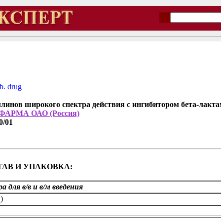
b. drug
линов широкого спектра действия с ингибитором бета-лакта
ФАРМА ОАО (Россия)
0/01
АВ И УПАКОВКА:
 для в/в и в/м введения
)