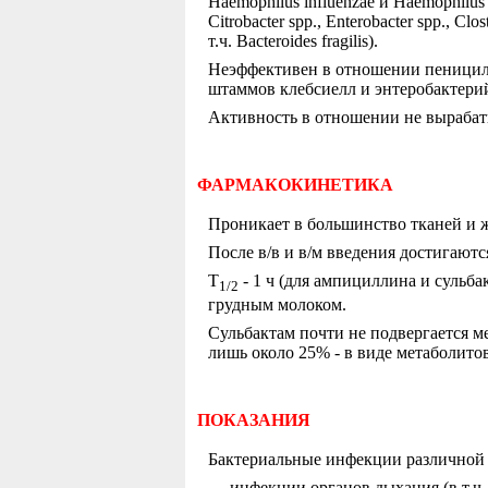
Haemophilus influenzae и Haemophilus par
Citrobacter spp., Enterobacter spp., Cl
т.ч. Bacteroides fragilis).
Неэффективен в отношении пеницил
штаммов клебсиелл и энтеробактери
Активность в отношении не вырабат
ФАРМАКОКИНЕТИКА
Проникает в большинство тканей и ж
После в/в и в/м введения достигают
T
- 1 ч (для ампициллина и сульб
1/2
грудным молоком.
Сульбактам почти не подвергается 
лишь около 25% - в виде метаболитов
ПОКАЗАНИЯ
Бактериальные инфекции различной 
— инфекции органов дыхания (в т.ч.