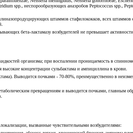
ainfluenzae, Neisseria meningitidis, Neisseria gonorrhoeae, Escherichi
ostridium spp., неспорообразующих анаэробов Peptococcus spp., Peptos
линазопродуцирующих штаммов стафилококков, всех штаммов 
й.
ывающих бета-лактамазу возбудителей не превышает активност
идкостей организма; при воспалении проницаемость в спинномо
ся высокие концентрации сульбактама и ампициллина в крови.
актама). Выводится почками - 70-80%, преимущественно в неизме
метаболическим превращениям и выводится почками, главным об
.
локализации, вызванные чувствительными возбудителями:
 пневмония, абсцесс легких, хронический бронхит, эмпиема пле