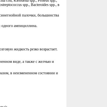
a coli, Klebsiella spp., Proteus spp.,
treptococcus spp., Bacteroides spp., в
синегнойной палочки, большинства
и одного ампициллина.
зговую жидкость резко возрастает.
ненном виде, а также с желчью и
разом, в неизмененном состоянии и
вры);