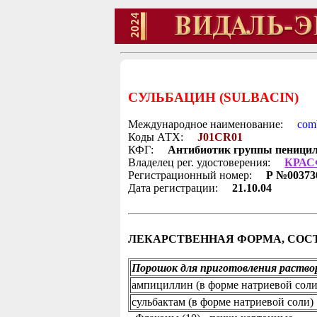
СУЛЬБАЦИН (SULBACIN)
Международное наименование:
com
Коды АТХ:
J01CR01
КФГ:
Антибиотик группы пеницил
Владелец рег. удостоверения:
КРАС
Регистрационный номер:
Р №00373
Дата регистрации:
21.10.04
ЛЕКАРСТВЕННАЯ ФОРМА, СОСТ
Порошок для приготовления раствора
ампициллин (в форме натриевой соли
сульбактам (в форме натриевой соли)