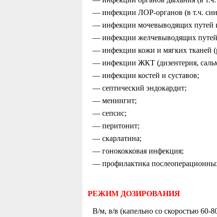
— инфекции ЛОР-органов (в т.ч. сину
— инфекции мочевыводящих путей и п
— инфекции желчевыводящих путей (
— инфекции кожи и мягких тканей (
— инфекции ЖКТ (дизентерия, сальм
— инфекции костей и суставов;
— септический эндокардит;
— менингит;
— сепсис;
— перитонит;
— скарлатина;
— гонококковая инфекция;
— профилактика послеоперационных 
РЕЖИМ ДОЗИРОВАНИЯ
В/м, в/в (капельно со скоростью 60-8