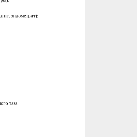
тит, эндометрит);
го таза.