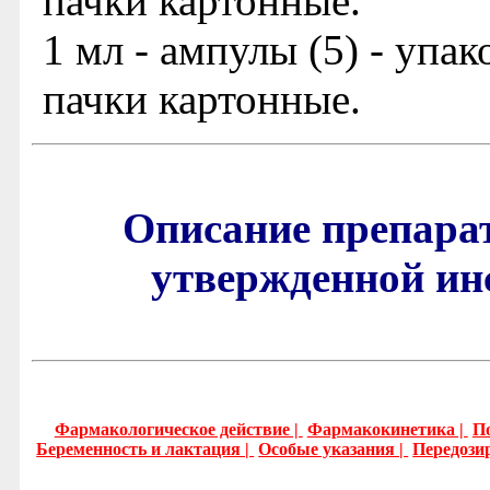
пачки картонные.
1 мл - ампулы (5) - упа
пачки картонные.
Описание препара
утвержденной ин
Фармакологическое действие |
Фармакокинетика |
П
Беременность и лактация |
Особые указания |
Передози