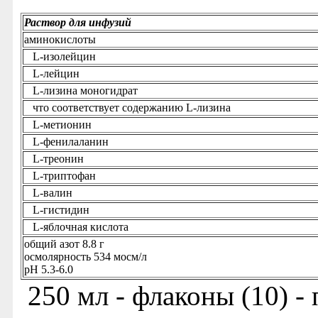
Раствор для инфузий
аминокислоты
L-изолейцин
L-лейцин
L-лизина моногидрат
что соответствует содержанию L-лизина
L-метионин
L-фенилаланин
L-треонин
L-триптофан
L-валин
L-гистидин
L-яблочная кислота
общий азот 8.8 г
осмолярность 534 мосм/л
рН 5.3-6.0
250 мл - флаконы (10) -