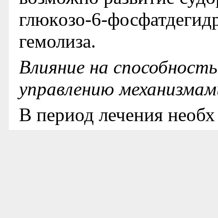
глюкoзo-6-фосфатдeгидp
гемолиза.
Влияние на способност
управлению механизмам
В период лечения необх