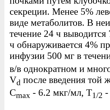
почками путем клубочк
секреции. Менее 5% лев
виде метаболитов. В не
течение 24 ч выводится 7
ч обнаруживается 4% пр
инфузии 500 мг в течен
в/в однократном и мно
V
после введения той ж
d
C
- 6.2 мкг/мл, T
-
max
1/2