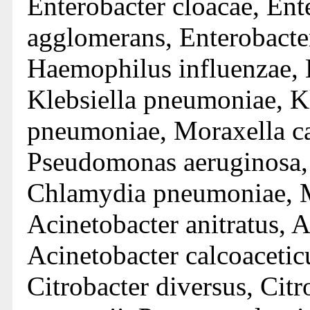
Enterobacter cloacae, Ent
agglomerans, Enterobacter
Haemophilus influеnzае, 
Klebsiella pneumoniae, Kl
pneumoniae, Moraxella cat
Pseudomonas aeruginosa,
Chlamydia pneumoniae, 
Acinetobacter anitratus, 
Acinetobacter calcoaceticu
Citrobacter diversus, Citr