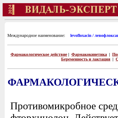
Международное наименование:
levofloxacin / левофлокс
Фармакологическое действие
|
Фармакокинетика
|
По
Беременность и лактация
|
О
ФАРМАКОЛОГИЧЕСК
Противомикробное средс
фторхинолон. Действуе