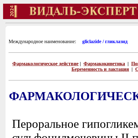
Международное наименование:
gliclazide / гликлазид
Фармакологическое действие
|
Фармакокинетика
|
По
Беременность и лактация
|
О
ФАРМАКОЛОГИЧЕСК
Пероральное гипогликем
сульфонилмочевины II 