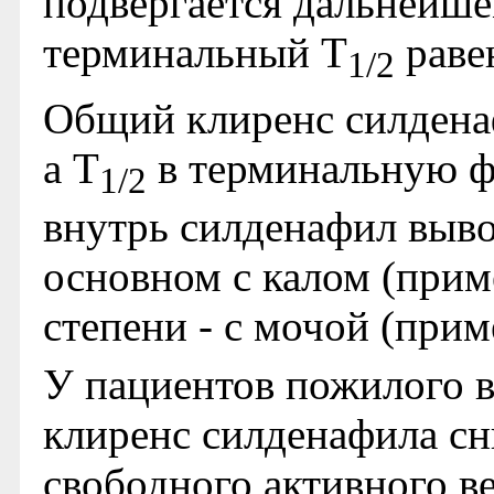
подвергается дальнейше
терминальный T
равен
1/2
Общий клиренс силденаф
а T
в терминальную фа
1/2
внутрь силденафил выво
основном с калом (прим
степени - с мочой (при
У пациентов пожилого во
клиренс силденафила сн
свободного активного в