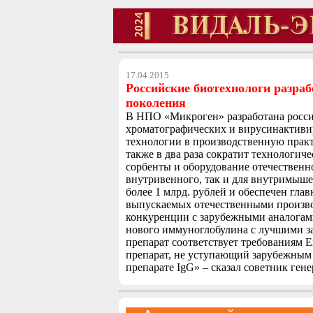
17.04.2015
Российские биотехнологи разра
поколения
В НПО «Микроген» разработана росси
хроматографических и вирусинактиви
технологии в производственную практи
также в два раза сократит технологич
сорбенты и оборудование отечественно
внутривенного, так и для внутримыше
более 1 млрд. рублей и обеспечен гл
выпускаемых отечественными произво
конкуренции с зарубежными аналогам
нового иммуноглобулина с лучшими за
препарат соответствует требованиям 
препарат, не уступающий зарубежным 
препарате IgG» – сказал советник ге