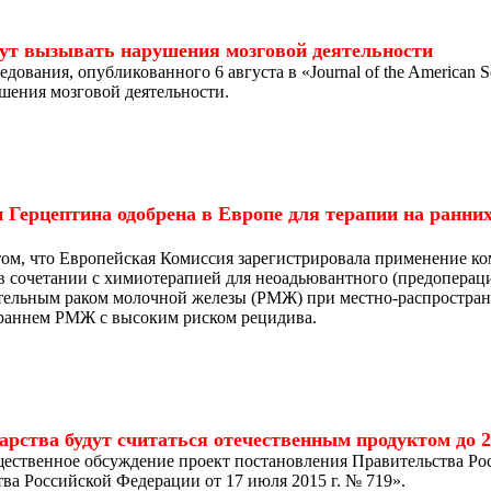
гут вызывать нарушения мозговой деятельности
дования, опубликованного 6 августа в «Journal of the American S
шения мозговой деятельности.
Герцептина одобрена в Европе для терапии на ранни
ом, что Европейская Комиссия зарегистрировала применение ко
 в сочетании с химиотерапией для неоадьювантного (предоперац
ельным раком молочной железы (РМЖ) при местно-распростран
раннем РМЖ с высоким риском рецидива.
рства будут считаться отечественным продуктом до 20
ественное обсуждение проект постановления Правительства Ро
ва Российской Федерации от 17 июля 2015 г. № 719».