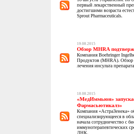
первый лекарственный пре
достигшими возраста естест
Sprout Pharmaceuticals.
19.08.2015
Обзор MHRA подтвержд
Компания Boehringer Inge
Продуктов (MHRА). Обзор 
лечения инсульта препарат
18.08.2015
«МедИммьюн» запускае
Фармасьютикалз»
Компания «АстраЗенека» об
специализирующееся в обла
начала сотрудничество с 
иммунотерапевтических ср
ДНК.