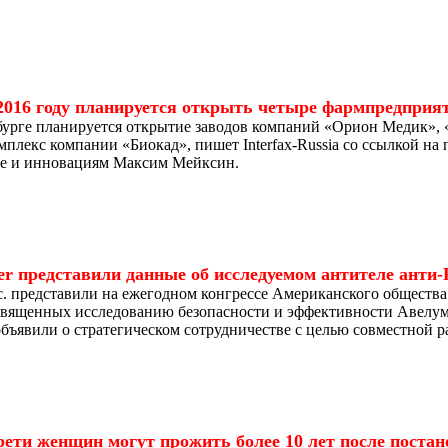
2016 году планируется открыть четыре фармпредприя
рбурге планируется открытие заводов компаний «Орион Медик»,
плекс компании «Биокад», пишет Interfax-Russia со ссылкой на 
е и инновациям Максим Мейксин.
er представили данные об исследуемом антителе анти
nc. представили на ежегодном конгрессе Американского общест
священных исследованию безопасности и эффективности Авелум
 объявили о стратегическом сотрудничестве с целью совместной 
рети женщин могут прожить более 10 лет после постан