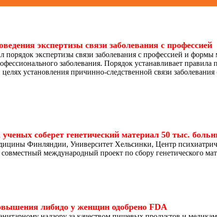
оведения экспертизы связи заболевания с профессией
л порядок экспертизы связи заболевания с профессией и формы
офессионального заболевания. Порядок устанавливает правила 
в целях установления причинно-следственной связи заболевания
 ученых соберет генетический материал 50 тыс. боль
дицины Финляндии, Университет Хельсинки, Центр психиатрич
 совместный международный проект по сбору генетического ма
повышения либидо у женщин одобрено FDA
 санитарному надзору за качеством пищевых продуктов и медик