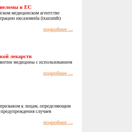
миеломы в ЕС
ском медицинском агентстве
трацию иксазомиба (ixazomib)
подробнее ...
кой лекарств
звитии медицины с использованием
подробнее ...
с призывом к лицам, определяющим
я предупреждения случаев
подробнее ...