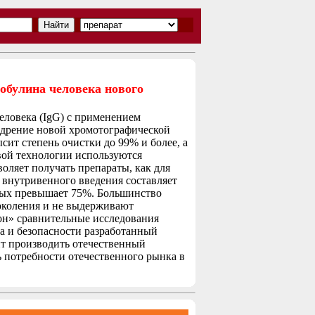
обулина человека нового
еловека (IgG) с применением
дрение новой хромотографической
сит степень очистки до 99% и более, а
овой технологии используются
оляет получать препараты, как для
 внутривенного введения составляет
орых превышает 75%. Большинство
околения и не выдерживают
он» сравнительные исследования
а и безопасности разработанный
ит производить отечественный
 потребности отечественного рынка в