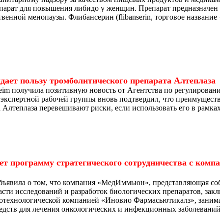
парат для повышения либидо у женщин. Препарат предназначен
венной менопаузы. Флибансерин (flibanserin, торговое название
ает пользу тромболитического препарата Алтеплаза
lheim получила позитивную новость от Агентства по регулиров
экспертной рабочей группы вновь подтвердил, что преимуществ
а Алтеплаза перевешивают риски, если использовать его в рамка
т программу стратегического сотрудничества с комп
ъявила о том, что компания «МедИммьюн», представляющая соб
сти исследований и разработок биологических препаратов, зак
биотехнологической компанией «Иновио Фармасьютикалз», заним
едств для лечения онкологических и инфекционных заболеваний