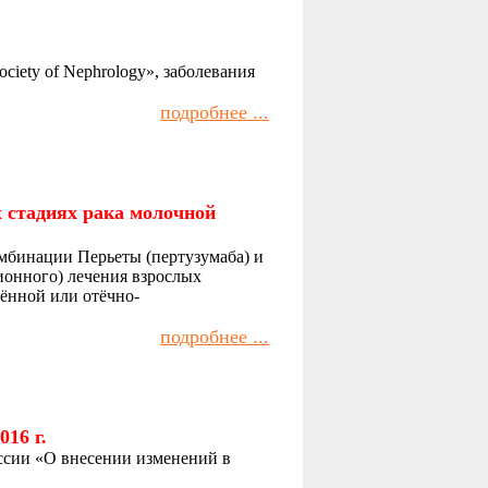
ociety of Nephrology», заболевания
подробнее ...
х стадиях рака молочной
мбинации Перьеты (пертузумаба) и
ионного) лечения взрослых
ённой или отёчно-
подробнее ...
16 г.
ссии «О внесении изменений в