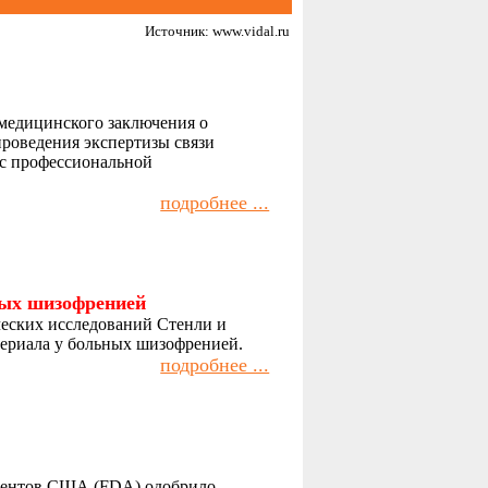
Источник: www.vidal.ru
 медицинского заключения о
проведения экспертизы связи
 с профессиональной
подробнее ...
ных шизофренией
еских исследований Стенли и
териала у больных шизофренией.
подробнее ...
аментов США (FDA) одобрило