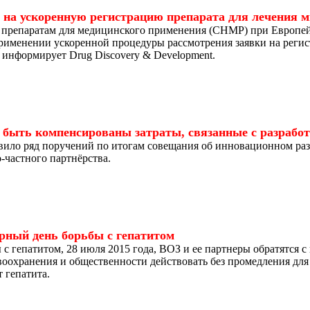
о на ускоренную регистрацию препарата для лечения 
 препаратам для медицинского применения (CHMP) при Европей
именении ускоренной процедуры рассмотрения заявки на регис
м информирует Drug Discovery & Development.
быть компенсированы затраты, связанные с разработ
вило ряд поручений по итогам совещания об инновационном ра
-частного партнёрства.
рный день борьбы с гепатитом
с гепатитом, 28 июля 2015 года, ВОЗ и ее партнеры обратятся 
воохранения и общественности действовать без промедления дл
 гепатита.