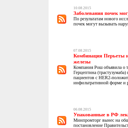
10.08.2015
Заболевания почек мо
По результатам нового иссле
почек могут вызывать нару
07.08.2015
Комбинация Перьеты и 
железы
Компания Рош объявила о т
Герцептина (трастузумаба)
пациентов с HER2-положит
инфильтративной форме и 
06.08.2015
Упакованные в РФ лека
Минпромторг вынес на общ
постановление Правительст