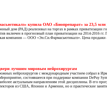
асьютикалз» купила ОАО «Биопрепарат» за 23,5 млн 
нный дом (РАД) реализовал на торгах в рамках приватизации 
ив включен в прогнозный план приватизации на 2014-2016 гг.
кая компания — ООО «Эн.Си.Фармасьютикалз». Цена продажи – 
двери лучшим мировым нейрохирургам
дорожных нейрохирургов с международным участием собрал в Ир
Мероприятие, состоявшееся при поддержке компании DePuy Synth
аиболее актуальным направлениям этой дисциплины. В его про
екторов из США, Японии и Армении, но и практические занятия