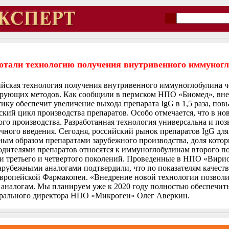
ботали технологию получения внутривенного иммуногл
йская технология получения внутривенного иммуноглобулина ч
рующих методов. Как сообщили в пермском НПО «Биомед», вне
ку обеспечит увеличение выхода препарата IgG в 1,5 раза, повы
еский цикл производства препаратов. Особо отмечается, что в н
го производства. Разработанная технология универсальна и позв
чного введения. Сегодня, российский рынок препаратов IgG для
авным образом препаратами зарубежного производства, доля кот
дителями препаратов относятся к иммуноглобулинам второго п
и третьего и четвертого поколений. Проведенные в НПО «Вири
рубежными аналогами подтвердили, что по показателям качеств
Европейской Фармакопеи. «Внедрение новой технологии позвол
аналогам. Мы планируем уже к 2020 году полностью обеспечить
нерального директора НПО «Микроген» Олег Аверкин.