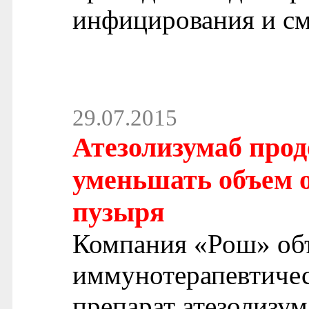
инфицирования и сме
29.07.2015
Атезолизумаб прод
уменьшать объем о
пузыря
Компания «Рош» объ
иммунотерапевтиче
препарат атезолизу