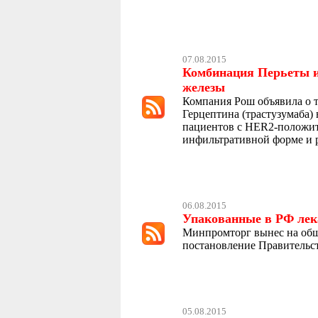
07.08.2015
Комбинация Перьеты и 
железы
Компания Рош объявила о т
Герцептина (трастузумаба)
пациентов с HER2-положит
инфильтративной форме и 
06.08.2015
Упакованные в РФ лека
Минпромторг вынес на общ
постановление Правительст
05.08.2015