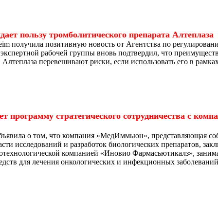
ает пользу тромболитического препарата Алтеплаза
lheim получила позитивную новость от Агентства по регулиров
экспертной рабочей группы вновь подтвердил, что преимуществ
а Алтеплаза перевешивают риски, если использовать его в рамка
т программу стратегического сотрудничества с комп
ъявила о том, что компания «МедИммьюн», представляющая соб
сти исследований и разработок биологических препаратов, зак
биотехнологической компанией «Иновио Фармасьютикалз», заним
едств для лечения онкологических и инфекционных заболеваний