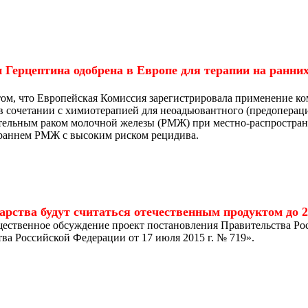
Герцептина одобрена в Европе для терапии на ранни
ом, что Европейская Комиссия зарегистрировала применение ко
 в сочетании с химиотерапией для неоадьювантного (предоперац
ельным раком молочной железы (РМЖ) при местно-распростран
раннем РМЖ с высоким риском рецидива.
рства будут считаться отечественным продуктом до 20
ественное обсуждение проект постановления Правительства Ро
ва Российской Федерации от 17 июля 2015 г. № 719».