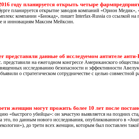
2016 году планируется открыть четыре фармпредприя
рбурге планируется открытие заводов компаний «Орион Медик»,
плекс компании «Биокад», пишет Interfax-Russia со ссылкой на 
е и инновациям Максим Мейксин.
er представили данные об исследуемом антителе анти
nc. представили на ежегодном конгрессе Американского общест
священных исследованию безопасности и эффективности Авелум
 объявили о стратегическом сотрудничестве с целью совместной 
рети женщин могут прожить более 10 лет после постан
цию «быстрого убийцы»: он зачастую выявляется на поздних ста
это, по данным нового исследования, опубликованного в «Journa
екологии»), до трети всех женщин, которым был поставлен такой