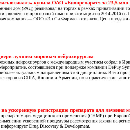
асьютикалз» купила ОАО «Биопрепарат» за 23,5 млн 
нный дом (РАД) реализовал на торгах в рамках приватизации 
ив включен в прогнозный план приватизации на 2014-2016 гг.
кая компания — ООО «Эн.Си.Фармасьютикалз». Цена продажи – 
двери лучшим мировым нейрохирургам
дорожных нейрохирургов с международным участием собрал в Ир
Мероприятие, состоявшееся при поддержке компании DePuy Synth
аиболее актуальным направлениям этой дисциплины. В его про
екторов из США, Японии и Армении, но и практические занятия
о на ускоренную регистрацию препарата для лечения 
 препаратам для медицинского применения (CHMP) при Европей
именении ускоренной процедуры рассмотрения заявки на регис
м информирует Drug Discovery & Development.