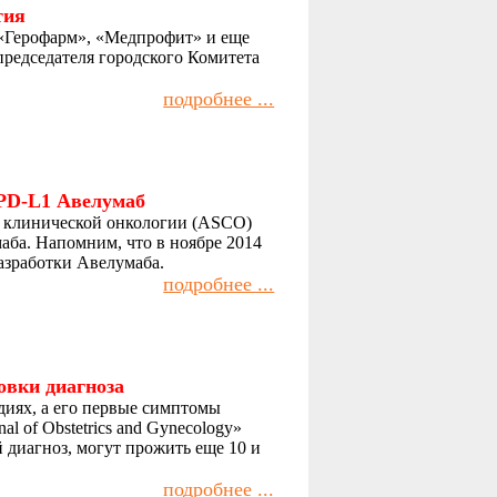
тия
 «Герофарм», «Медпрофит» и еще
председателя городского Комитета
подробнее ...
-PD-L1 Авелумаб
ва клинической онкологии (ASCO)
аба. Напомним, что в ноябре 2014
разработки Авелумаба.
подробнее ...
овки диагноза
диях, а его первые симптомы
l of Obstetrics and Gynecology»
 диагноз, могут прожить еще 10 и
подробнее ...