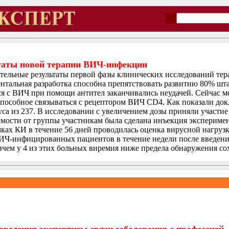
таты новой терапии ВИЧ-инфекции
ительные результаты первой фазы клинических исследований те
ентальная разработка способна препятствовать развитию 80% ш
ся с ВИЧ при помощи антител заканчивались неудачей. Сейчас 
 способное связываться с рецептором ВИЧ CD4. Как показали д
уса из 237. В исследовании с увеличением дозы приняли участие
ости от группы участникам была сделана инъекция эксперимен
рамках КИ в течение 56 дней проводилась оценка вирусной нагруз
ВИЧ-инфицированных пациентов в течение недели после введени
ричем у 4 из этих больных виремия ниже предела обнаружения со