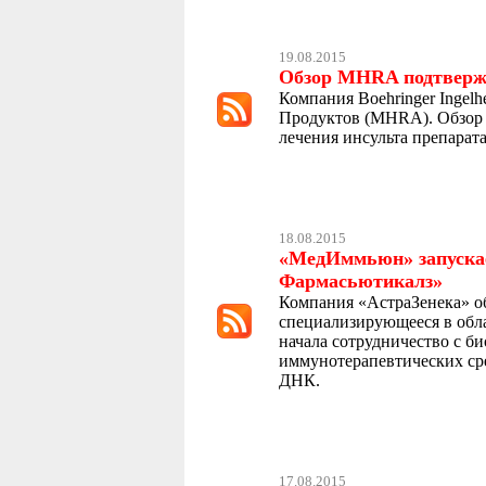
19.08.2015
Обзор MHRA подтвержд
Компания Boehringer Inge
Продуктов (MHRА). Обзор 
лечения инсульта препарат
18.08.2015
«МедИммьюн» запускае
Фармасьютикалз»
Компания «АстраЗенека» об
специализирующееся в обла
начала сотрудничество с 
иммунотерапевтических ср
ДНК.
17.08.2015