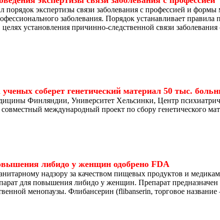
оведения экспертизы связи заболевания с профессией
л порядок экспертизы связи заболевания с профессией и формы
офессионального заболевания. Порядок устанавливает правила 
в целях установления причинно-следственной связи заболевания
 ученых соберет генетический материал 50 тыс. боль
дицины Финляндии, Университет Хельсинки, Центр психиатрич
 совместный международный проект по сбору генетического ма
повышения либидо у женщин одобрено FDA
 санитарному надзору за качеством пищевых продуктов и медик
парат для повышения либидо у женщин. Препарат предназначен
венной менопаузы. Флибансерин (flibanserin, торговое название