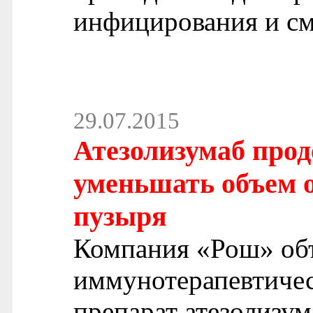
инфицирования и сме
29.07.2015
Атезолизумаб прод
уменьшать объем о
пузыря
Компания «Рош» объ
иммунотерапевтиче
препарат атезолизу